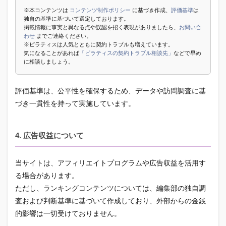
※本コンテンツは
コンテンツ制作ポリシー
に基づき作成、
評価基準
は
独自の基準に基づいて選定しております。
掲載情報に事実と異なる点や誤認を招く表現がありましたら、
お問い合
わせ
までご連絡ください。
※ピラティスは人気とともに契約トラブルも増えています。
気になることがあれば
「ピラティスの契約トラブル相談先」
などで早め
に相談しましょう。
評価基準は、公平性を確保するため、データや訪問調査に基
づき一貫性を持って実施しています。
4. 広告収益について
当サイトは、アフィリエイトプログラムや広告収益を活用す
る場合があります。
ただし、ランキングコンテンツについては、編集部の独自調
査および判断基準に基づいて作成しており、外部からの金銭
的影響は一切受けておりません。