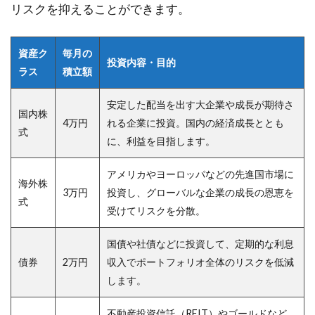
リスクを抑えることができます。
資産ク
毎月の
投資内容・目的
ラス
積立額
安定した配当を出す大企業や成長が期待さ
国内株
4万円
れる企業に投資。国内の経済成長ととも
式
に、利益を目指します。
アメリカやヨーロッパなどの先進国市場に
海外株
3万円
投資し、グローバルな企業の成長の恩恵を
式
受けてリスクを分散。
国債や社債などに投資して、定期的な利息
債券
2万円
収入でポートフォリオ全体のリスクを低減
します。
不動産投資信託（REIT）やゴールドなど、