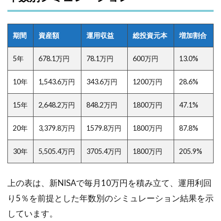
期間
資産額
運用収益
総投資元本
増加割合
5年
678.1万円
78.1万円
600万円
13.0%
10年
1,543.6万円
343.6万円
1200万円
28.6%
15年
2,648.2万円
848.2万円
1800万円
47.1%
20年
3,379.8万円
1579.8万円
1800万円
87.8%
30年
5,505.4万円
3705.4万円
1800万円
205.9%
上の表は、新NISAで毎月10万円を積み立て、運用利回
り5％を前提とした年数別のシミュレーション結果を示
しています。